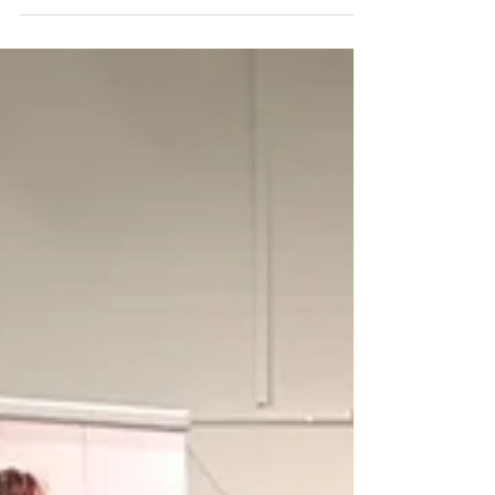
Es macht einfach Freude zu sehen, wie
verschiedene gefüllte Teigwaren entstehen.
Pasta-Teige in unterschiedlichen Farben
herzustellen,...