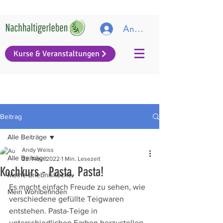
Anmelden
Kurse & Veranstaltungen
Beitrag
Alle Beiträge
Andy Weiss
Alle Beiträge
23. Nov. 2022
1 Min. Lesezeit
Kochkurs - Pasta, Pasta!
Meine Erlebnisküche
Es macht einfach Freude zu sehen, wie 
Mein Wohlbefinden
verschiedene gefüllte Teigwaren 
entstehen. Pasta-Teige in 
unterschiedlichen Farben herzustellen, 