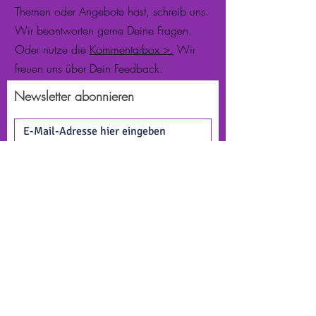
Themen oder Angebote hast, schreib uns.
Wir beantworten gerne Deine Fragen.
Oder nutze die
Kommentarbox >.
Wir
freuen uns über Dein Feedback.
Newsletter abonnieren
Jetzt abonnieren
FACEBOOK
TWITTER
INSTAGRAM
Hier sind wir dabei. Das andere