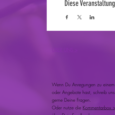
Diese Veranstaltung
ÜBER UNS
>
Wenn Du Anregungen zu einem 
oder Angebote hast, schreib un
gerne Deine Fragen.
Oder nutze die
Kommentarbox >