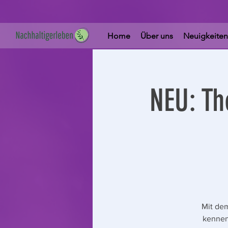
Home
Über uns
Neuigkeiten
NEU: T
Mit de
kennenl