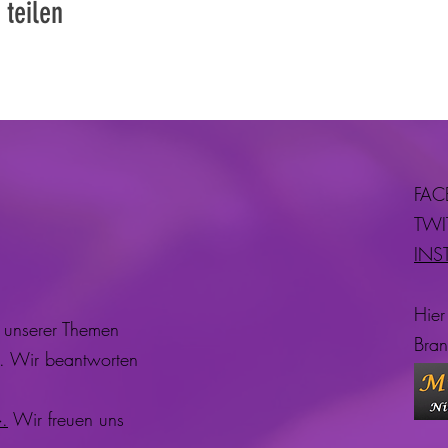
 teilen
FAC
TWI
INS
Hier
unserer Themen
Bran
s. Wir beantworten
.
Wir freuen uns