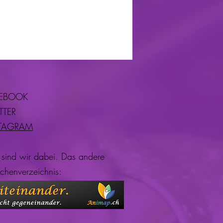
EBOOK
TTER
TAGRAM
 sind wir dabei. Das andere
chenverzeichnis: