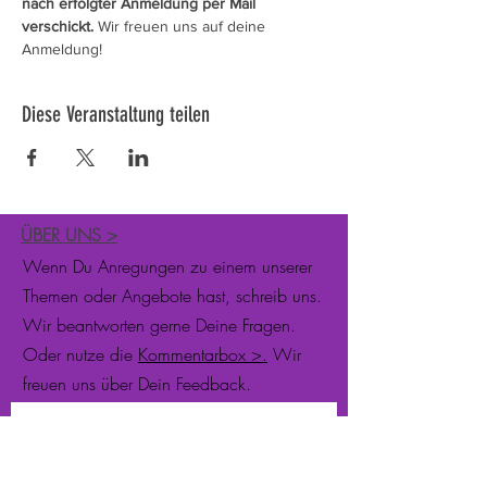
nach erfolgter Anmeldung per Mail 
verschickt.
 Wir freuen uns auf deine 
Anmeldung!
Diese Veranstaltung teilen
ÜBER UNS
>
Wenn Du Anregungen zu einem unserer
Themen oder Angebote hast, schreib uns.
Wir beantworten gerne Deine Fragen.
Oder nutze die
Kommentarbox >.
Wir
freuen uns über Dein Feedback.
Newsletter abonnieren