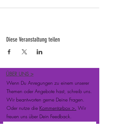
Diese Veranstaltung teilen
ÜBER UNS
>
Wenn Du Anregungen zu einem unserer
Themen oder Angebote hast, schreib uns.
Wir beantworten gerne Deine Fragen.
Oder nutze die
Kommentarbox >.
Wir
freuen uns über Dein Feedback.
Newsletter abonnieren