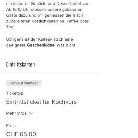
ein leckeres Gebäck- und Desserbuffet vor.
Ab 16.15 Uhr stossen unsere geladenen
Gäste dazu und wir geniessen die frisch
zubereiteten Köstlichkeiten bei Kaffee oder
Tee.
Übrigens ist der Kaffeeklatsch eine
geeignete
Geschenkidee
! Was nicht
gegessen wird, darf selbstverständlich nach
Hause genommen werden! Jeder
Kursteilnehmer darf einen Gast einladen, der
Eintrittskarten
ab 16.15 Uhr dazu kommt.
Verkauf beendet
Tickettyp
Eintrittsticket für Kochkurs
Mehr Infos
Preis
CHF 65.00