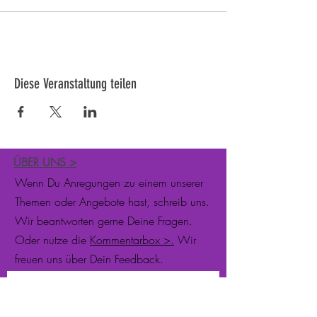
Diese Veranstaltung teilen
ÜBER UNS
>
Wenn Du Anregungen zu einem unserer
Themen oder Angebote hast, schreib uns.
Wir beantworten gerne Deine Fragen.
Oder nutze die
Kommentarbox >.
Wir
freuen uns über Dein Feedback.
Newsletter abonnieren